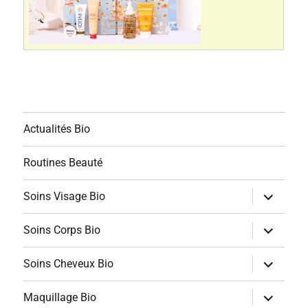
Actualités Bio
Routines Beauté
ouvrir
Soins Visage Bio
le
sous-
menu
ouvrir
Soins Corps Bio
le
sous-
menu
ouvrir
Soins Cheveux Bio
le
sous-
menu
ouvrir
Maquillage Bio
le