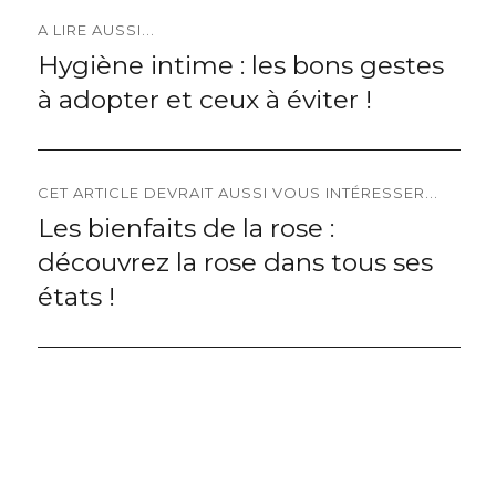
Navigation
A LIRE AUSSI...
Hygiène intime : les bons gestes
Previous
de
à adopter et ceux à éviter !
post:
l’article
CET ARTICLE DEVRAIT AUSSI VOUS INTÉRESSER...
Les bienfaits de la rose :
Next
découvrez la rose dans tous ses
post:
états !