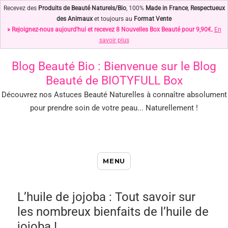
Recevez des
Produits de Beauté Naturels/Bio
, 100%
Made in France
,
Respectueux
des Animaux
et toujours au
Format Vente
» Rejoignez-nous aujourd'hui et recevez 8 Nouvelles Box Beauté pour 9,90€
.
En
savoir plus
Blog Beauté Bio
: Bienvenue sur le Blog
Beauté de BIOTYFULL Box
Découvrez nos Astuces Beauté Naturelles à connaître absolument
pour prendre soin de votre peau... Naturellement !
Blog Beauté Bio : Notre Top des
MENU
Astuces Beauté Naturelles !
L’huile de jojoba : Tout savoir sur
les nombreux bienfaits de l’huile de
jojoba !