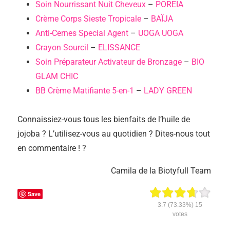
Soin Nourrissant Nuit Cheveux
–
POREIA
Crème Corps Sieste Tropicale
–
BAÏJA
Anti-Cernes Special Agent
–
UOGA UOGA
Crayon Sourcil
–
ELISSANCE
Soin Préparateur Activateur de Bronzage
–
BIO
GLAM CHIC
BB Crème Matifiante 5-en-1
–
LADY GREEN
Connaissiez-vous tous les bienfaits de l’huile de
jojoba ? L’utilisez-vous au quotidien ? Dites-nous tout
en commentaire ! ?
Camila de la Biotyfull Team
Save
3.7
(73.33%)
15
votes