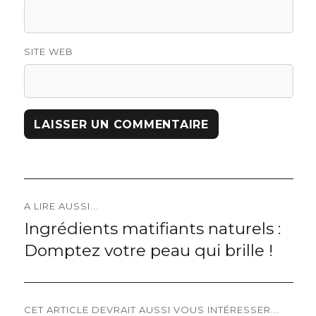
SITE WEB
Navigation
A LIRE AUSSI...
Ingrédients matifiants naturels :
Previous
de
Domptez votre peau qui brille !
post:
l’article
CET ARTICLE DEVRAIT AUSSI VOUS INTÉRESSER...