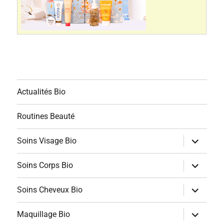
Actualités Bio
Routines Beauté
ouvrir
Soins Visage Bio
le
sous-
menu
ouvrir
Soins Corps Bio
le
sous-
menu
ouvrir
Soins Cheveux Bio
le
sous-
menu
ouvrir
Maquillage Bio
le