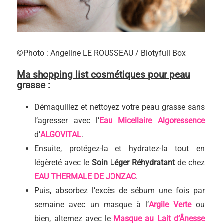
©Photo : Angeline LE ROUSSEAU / Biotyfull Box
Ma shopping list cosmétiques pour peau
grasse :
Démaquillez et nettoyez votre peau grasse sans
l’agresser avec l’
Eau Micellaire Algoressence
d’
ALGOVITAL
.
Ensuite, protégez-la et hydratez-la tout en
légèreté avec le
Soin Léger Réhydratant
de chez
EAU THERMALE DE JONZAC
.
Puis, absorbez l’excès de sébum une fois par
semaine avec un masque à l’
Argile Verte
ou
bien, alternez avec le
Masque au Lait d’Ânesse