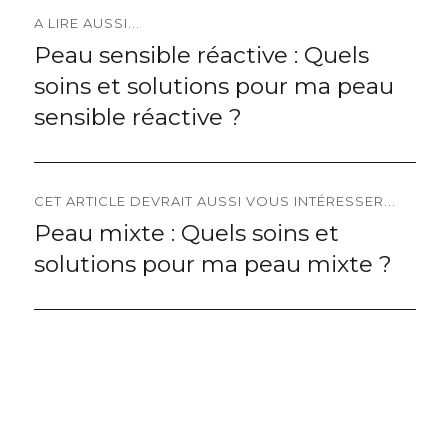
Navigation
A LIRE AUSSI...
Peau sensible réactive : Quels
Previous
de
soins et solutions pour ma peau
post:
l’article
sensible réactive ?
CET ARTICLE DEVRAIT AUSSI VOUS INTÉRESSER...
Peau mixte : Quels soins et
Next
solutions pour ma peau mixte ?
post: