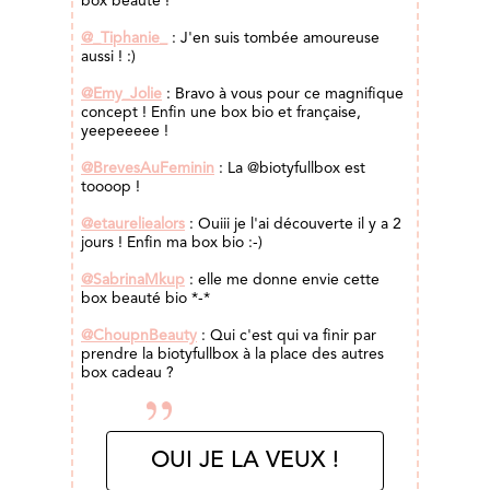
box beauté
!
@_Tiphanie_
: J'en suis tombée amoureuse
aussi ! :)
@Emy_Jolie
: Bravo à vous pour ce magnifique
concept ! Enfin une box bio et française,
yeepeeeee !
@BrevesAuFeminin
: La @biotyfullbox est
toooop !
@etaureliealors
: Ouiii je l'ai découverte il y a 2
jours ! Enfin ma box bio :-)
@SabrinaMkup
: elle me donne envie cette
box beauté bio *-*
@ChoupnBeauty
: Qui c'est qui va finir par
prendre la biotyfullbox à la place des autres
box cadeau
?
OUI JE LA VEUX !