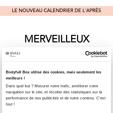
LE NOUVEAU CALENDRIER DE L'APRÈS
MERVEILLEUX
"Merveilles d'Après-Fêtes"
100% Cocooning et Merveilleux !
Le Calendrier pour vous chouchouter,
Biotyfull Box utilise des cookies, mais seulement les
même après les fêtes.
meilleurs !
Dans quel but ? Mesurer notre trafic, améliorer votre
navigation sur le site, et récolter des statistiques sur la
27 produits format vente,
performance de nos publicités et de notre contenu. C‘est
tout !
valeur: 640€