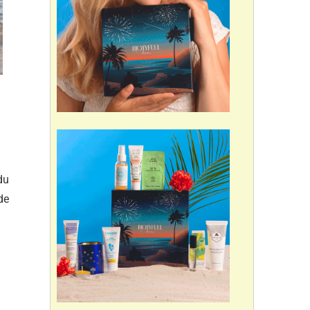
du
de