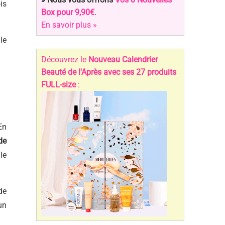
is
Box pour 9,90€
.
En savoir plus »
le
Découvrez le
Nouveau Calendrier
Beauté de l'Après avec ses 27 produits
FULL-size
:
En
de
le
de
un