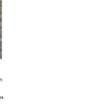
9.
os