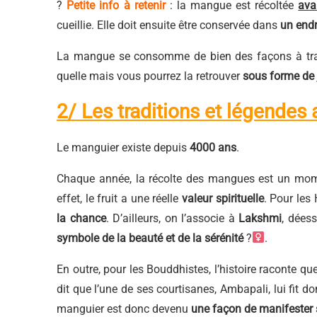
?
Petite info à retenir
: la mangue est récoltée
ava
cueillie. Elle doit ensuite être conservée dans
un endr
La mangue se consomme de bien des façons à trave
quelle mais vous pourrez la retrouver
sous forme de 
2/ Les traditions et légendes
Le manguier existe depuis
4000 ans
.
Chaque année, la récolte des mangues est un mome
effet, le fruit a une réelle
valeur spirituelle
. Pour les
la chance
. D’ailleurs, on l’associe à
Lakshmi
, déess
symbole de la beauté et de la sérénité
?‍
.
En outre, pour les Bouddhistes, l’histoire raconte qu
dit que l’une de ses courtisanes, Ambapali, lui fit d
manguier est donc devenu
une façon de manifester sa