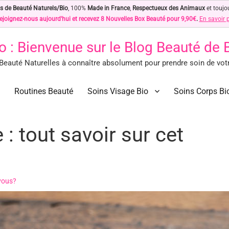
s de Beauté Naturels/Bio
, 100%
Made in France
,
Respectueux des Animaux
et toujo
ejoignez-nous aujourd'hui et recevez 8 Nouvelles Box Beauté pour 9,90€
.
En savoir 
o
: Bienvenue sur le Blog Beauté de
eauté Naturelles à connaître absolument pour prendre soin de votre
des Astuces Beauté Naturelles !
ls à connaître absolument pour prendre soin de votre peau… Naturellement !
Routines Beauté
Soins Visage Bio
Soins Corps Bi
: tout savoir sur cet
vous?