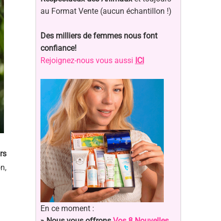
au Format Vente (aucun échantillon !)
Des milliers de femmes nous font
confiance!
Rejoignez-nous vous aussi
ICI
rs
n,
En ce moment :
» Nous vous offrons
Vos 8 Nouvelles