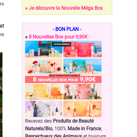
rs
» Je découvre la Nouvelle Méga Box
at
- BON PLAN -
ne
»
8 Nouvelles Box pour 9,90€ :
Recevez des
Produits de Beauté
Naturels/Bio
, 100%
Made in France
,
Respectueux des Animaux
et toujours