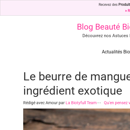
Recevez des
Produit
» R
Blog Beauté Bi
Découvrez nos Astuces B
Blog Beauté Bio : Notre Top 
Blog Beauté Bio : Découvrez nos Secrets de Beauté Bio & Nature
Actualités Bio
Le beurre de mangue 
ingrédient exotique
Rédigé avec Amour par
La Biotyfull Team
-
-
Qu'en pensez 