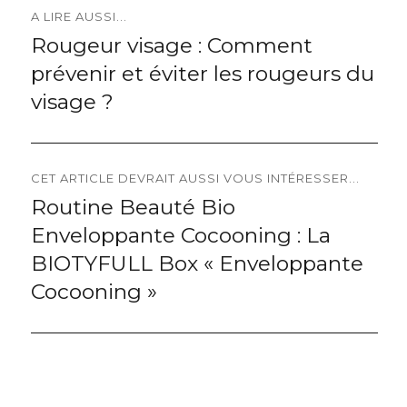
Navigation
A LIRE AUSSI...
Rougeur visage : Comment
Previous
de
prévenir et éviter les rougeurs du
post:
l’article
visage ?
CET ARTICLE DEVRAIT AUSSI VOUS INTÉRESSER...
Routine Beauté Bio
Next
Enveloppante Cocooning : La
post:
BIOTYFULL Box « Enveloppante
Cocooning »