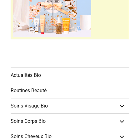
Actualités Bio
Routines Beauté
ouvrir
Soins Visage Bio
le
sous-
menu
ouvrir
Soins Corps Bio
le
sous-
menu
ouvrir
Soins Cheveux Bio