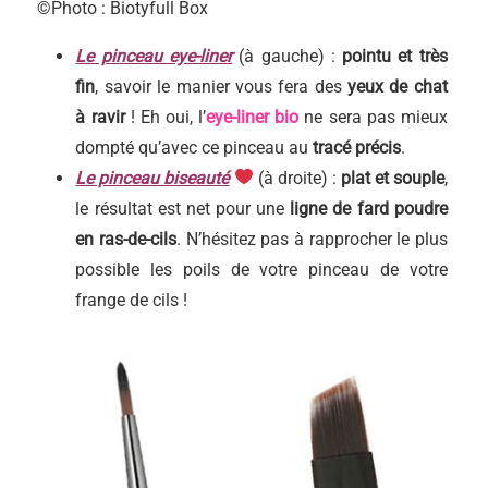
©Photo : Biotyfull Box
Le pinceau eye-liner
(à gauche) :
pointu et très
fin
, savoir le manier vous fera des
yeux de chat
à ravir
! Eh oui, l’
eye-liner bio
ne sera pas mieux
dompté qu’avec ce pinceau au
tracé précis
.
Le pinceau biseauté
(à droite) :
plat et souple
,
le résultat est net pour une
ligne de fard poudre
en ras-de-cils
. N’hésitez pas à rapprocher le plus
possible les poils de votre pinceau de votre
frange de cils !