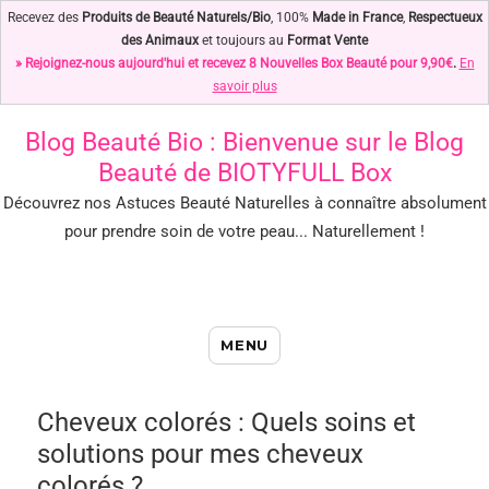
Recevez des
Produits de Beauté Naturels/Bio
, 100%
Made in France
,
Respectueux
des Animaux
et toujours au
Format Vente
» Rejoignez-nous aujourd'hui et recevez 8 Nouvelles Box Beauté pour 9,90€
.
En
savoir plus
Blog Beauté Bio
: Bienvenue sur le Blog
Beauté de BIOTYFULL Box
Découvrez nos Astuces Beauté Naturelles à connaître absolument
pour prendre soin de votre peau... Naturellement !
Blog Beauté Bio : Notre Top des
MENU
Astuces Beauté Naturelles !
Cheveux colorés : Quels soins et
solutions pour mes cheveux
colorés ?