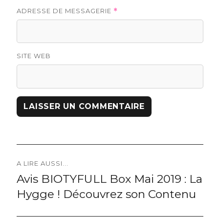
ADRESSE DE MESSAGERIE
*
SITE WEB
Navigation
A LIRE AUSSI...
Avis BIOTYFULL Box Mai 2019 : La
Previous
de
Hygge ! Découvrez son Contenu
post:
l’article