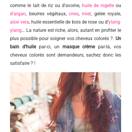
comme le lait de riz ou d’avoine,
huile de nigelle
ou
d’argan
, beurres végétaux,
cires
,
miel
, gelée royale,
aloe vera
, huile essentielle de bois de rose ou d’
ylang-
ylang
… La nature est riche, alors, autant en profiter le
plus possible pour soigner vos cheveux colorés ?.
Un
bain d’huile
par-ci, un
masque crème
par-là, vos
cheveux colorés sont demandeurs, sachez donc les
satisfaire ? !