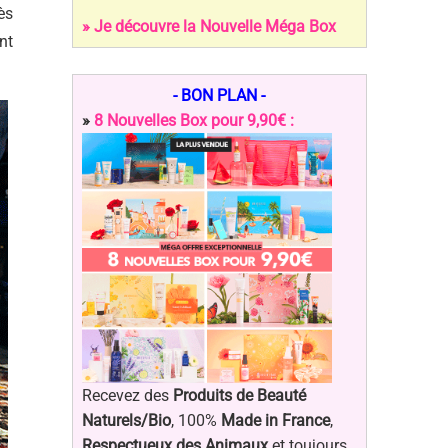
ès
» Je découvre la Nouvelle Méga Box
nt
- BON PLAN -
»
8 Nouvelles Box pour 9,90€ :
Recevez des
Produits de Beauté
Naturels/Bio
, 100%
Made in France
,
Respectueux des Animaux
et toujours