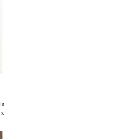
is
s,