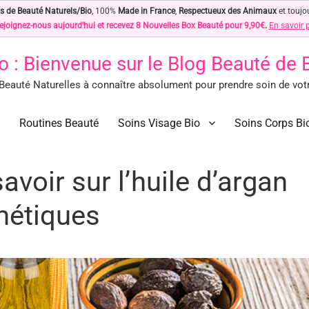
s de Beauté Naturels/Bio
, 100%
Made in France
,
Respectueux des Animaux
et toujo
ejoignez-nous aujourd'hui et recevez 8 Nouvelles Box Beauté pour 9,90€
.
En savoir 
o
: Bienvenue sur le Blog Beauté de
eauté Naturelles à connaître absolument pour prendre soin de votre
des Astuces Beauté Naturelles !
ls à connaître absolument pour prendre soin de votre peau… Naturellement !
Routines Beauté
Soins Visage Bio
Soins Corps Bi
avoir sur l’huile d’argan
métiques