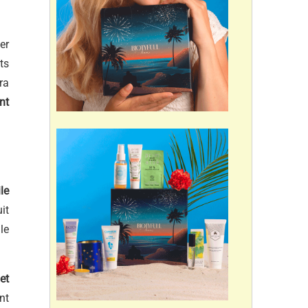
er
ts
era
nt
le
it
ile
et
nt