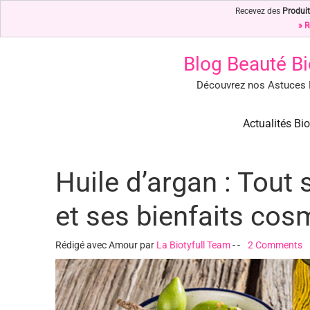
Recevez des
Produit
» R
Blog Beauté Bi
Découvrez nos Astuces B
Blog Beauté Bio : Notre Top 
Blog Beauté Bio : Découvrez nos Secrets de Beauté Bio & Nature
Actualités Bio
Huile d’argan : Tout s
et ses bienfaits cos
Rédigé avec Amour par
La Biotyfull Team
-
-
2 Comments