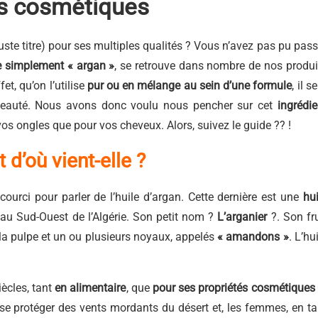
ts cosmétiques
juste titre) pour ses multiples qualités ? Vous n’avez pas pu pass
e simplement « argan »
, se retrouve dans nombre de nos produi
et, qu’on l’utilise
pur ou en mélange au sein d’une formule
, il s
 beauté. Nous avons donc voulu nous pencher sur cet
ingrédie
 vos ongles que pour vos cheveux. Alors, suivez le guide ?? !
 d’où vient-elle ?
courci pour parler de l’huile d’argan. Cette dernière est une
hui
au Sud-Ouest de l’Algérie. Son petit nom ?
L’arganier
?. Son fru
 la pulpe et un ou plusieurs noyaux, appelés
« amandons »
. L’hu
ècles, tant
en alimentaire
, que
pour ses propriétés cosmétiques 
 se protéger des vents mordants du désert et, les femmes, en ta