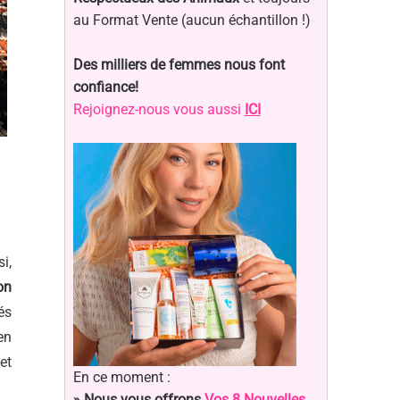
au Format Vente (aucun échantillon !)
Des milliers de femmes nous font
confiance!
Rejoignez-nous vous aussi
ICI
si,
on
és
en
et
En ce moment :
» Nous vous offrons
Vos 8 Nouvelles