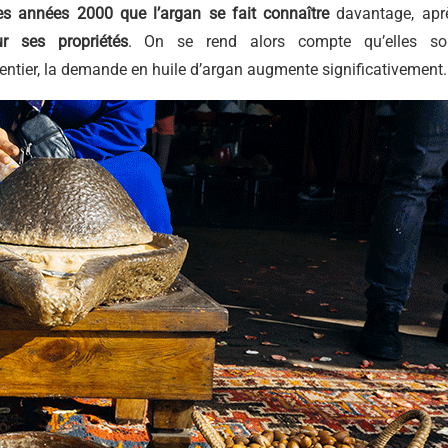
es années 2000 que l’argan se fait connaître
davantage, apr
ur ses propriétés
. On se rend alors compte qu’elles so
ntier, la demande en huile d’argan augmente significativement.